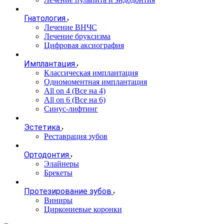
Гнатология
Лечение ВНЧС
Лечение бруксизма
Цифровая аксиография
Имплантация
Классическая имплантация
Одномоментная имплантация
All on 4 (Все на 4)
All on 6 (Все на 6)
Синус-лифтинг
Эстетика
Реставрация зубов
Ортодонтия
Элайнеры
Брекеты
Протезирование зубов
Виниры
Циркониевые коронки